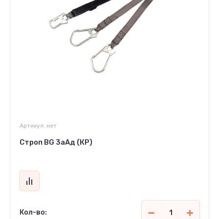
Артикул:
нет
Строп BG 3аАд (КР)
Кол-во: