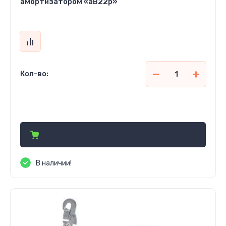
амортизатором «аВ22р»
Кол-во:
4 100
р.
В наличии!