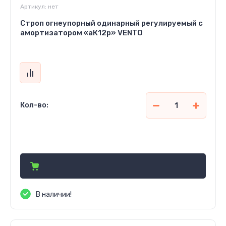
Артикул:
нет
Строп огнеупорный одинарный регулируемый с
амортизатором «аК12р» VENTO
Кол-во:
4 500
р.
В наличии!