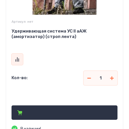
Артикул:
нет
Удерживающая система УC II аAЖ
(амортизатор) (строп лента)
Кол-во:
1 600
р.
В наличии!