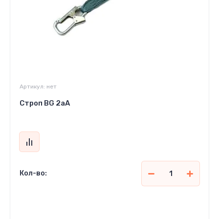
Артикул:
нет
Строп BG 2аА
Кол-во:
1 000
р.