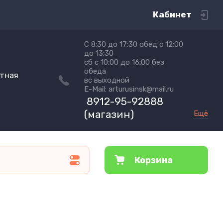
Кабинет
С 8:30 до 17:30 обед с 12:00
до 13:30
сб с 10:00 до 16:00 без
обеда
ртная
вс выходной
E-Mail: arturusinsk@mail.ru
8912-95-92888
(магазин)
Ещё
Корзина