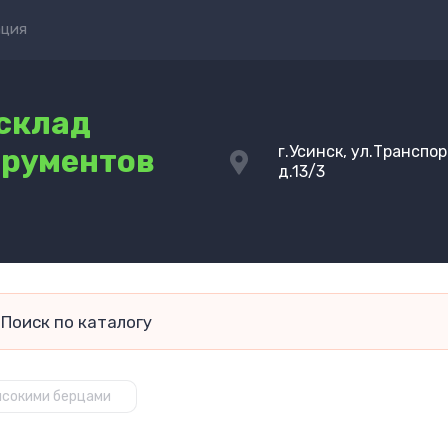
ация
склад
г.Усинск, ул.Транспо
трументов
д.13/3
ысокими берцами