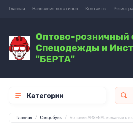
Главная
Нанесение логотипов
Контакты
Регистр
Оптово-розничный 
Спецодежды и Инс
"БЕРТА"
Категории
Главная
/
Спецобувь
/
Ботинки ARSENAL кожаные c в